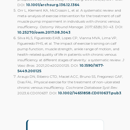
DOI:
10.1001/archsurg.136.12.1364
.
Orr L, Klement KA, McCrossin L, et al.
A systematic review and
meta-analysis of exercise intervention for the treatment of calf
muscle pump impairment in individuals with chronic venous
insufficiency
.
Ostomy Wound Manage
. 2017;63(8):30-43. DOI:
10.25270/owm.2017.08.3043
.
Silva KLS, Figueiredo EAB, Lopes CP, Vianna MVA, Lima VP,
Figueiredo PHS, et al.
The impact of exercise training on calf
pump function, muscle strength, ankle range of motion, and
health-related quality of life in patients with chronic venous
insufficiency at different stages of severity: a systematic review
.
J
Vasc Bras
. 2021;20:e20200125. DOI:
10.1590/1677-
5449.200125
.
Araujo DN, Ribeiro CTD, Maciel ACC, Bruno SS, Fregonezi GAF,
Dias FAL.
Physical exercise for the treatment of non-ulcerated
chronic venous insufficiency
.
Cochrane Database Syst Rev
.
2023;6:CD010637. DOI:
10.1002/14651858.CD010637.pub3
.