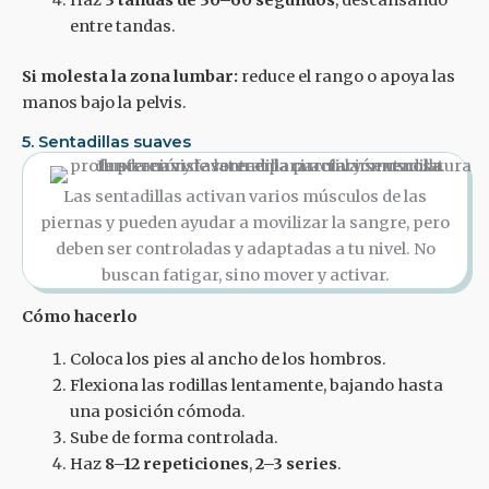
Haz
3 tandas de 30–60 segundos
, descansando
entre tandas.
Si molesta la zona lumbar:
reduce el rango o apoya las
manos bajo la pelvis.
5. Sentadillas suaves
Las sentadillas activan varios músculos de las
piernas y pueden ayudar a movilizar la sangre, pero
deben ser controladas y adaptadas a tu nivel. No
buscan fatigar, sino mover y activar.
Cómo hacerlo
Coloca los pies al ancho de los hombros.
Flexiona las rodillas lentamente, bajando hasta
una posición cómoda.
Sube de forma controlada.
Haz
8–12 repeticiones
,
2–3 series
.