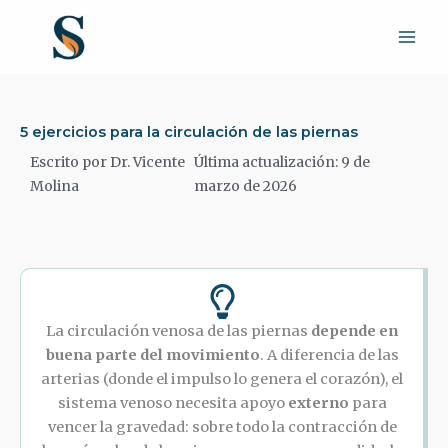
Ir
al
contenido
5 ejercicios para la circulación de las piernas
Escrito por Dr. Vicente
Última actualización: 9 de
Molina
marzo de 2026
La circulación venosa de las piernas
depende en
buena parte del movimiento
. A diferencia de las
arterias (donde el impulso lo genera el corazón), el
sistema venoso necesita apoyo
externo
para
vencer la gravedad: sobre todo la contracción de