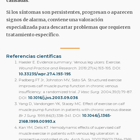
cansadas
.
Si los síntomas son persistentes, progresan o aparecen
signos de alarma, conviene una valoración
especializada para descartar problemas que requieren
tratamiento específico.
Referencias científicas
Haesler E.
Evidence summary: Venous leg ulcers: Exercise
.
Wound Practice and Research
. 2019;27(4):193-195. DOI:
10.33235/wpr.27.4.193-195
.
Padberg FT Jr, Johnston MV, Sisto SA.
Structured exercise
improves calf muscle pump function in chronic venous
insufficiency: a randomized trial
.
J Vasc Surg
. 2004;39(1):79-87.
DOI:
10.1016/j.jvs.2003.09.036
.
Yang D, Vandongen YK, Stacey MC.
Effect of exercise on calf
muscle pump function in patients with chronic venous disease
.
Br J Surg
. 1999;86(3):338-341. DOI:
10.1046/j.1365-
2168.1999.00993.x
.
Kan YM, Delis KT.
Hemodynamic effects of supervised calf
muscle exercise in patients with venous leg ulceration: a
prospective controlled study
.
Arch Surg
. 2001;136(12):1364-1369.