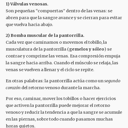
1) Válvulas venosas.
Son pequeñas “compuertas” dentro de las venas: se
abren para que la sangre avance y se cierran para evitar
que vuelva hacia abajo.
2) Bomba muscular de la pantorrilla.
Cada vez que caminamos o movemos el tobillo, la
musculatura de la pantorrilla (
gemelos y sóleo
) se
contrae y comprime las venas. Esa compresión empuja
la sangre hacia arriba. Cuando el músculo se relaja, las
venas se vuelven a llenar y el ciclo se repite.
En otras palabras: la pantorrilla actúa como un
segundo
corazón
del retorno venoso durante la marcha.
Por eso, caminar, mover los tobillos o hacer ejercicios
que activen la pantorrilla puede mejorar el retorno
venoso y reducir la tendencia a que la sangre se acumule
en las piernas, sobre todo cuando pasamos muchas
horas quietos.