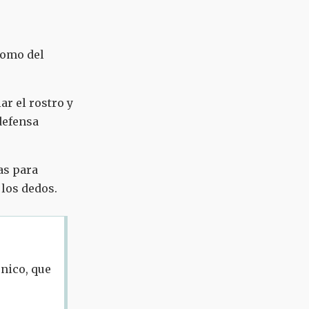
como del
ar el rostro y
 defensa
as para
 los dedos.
nico, que