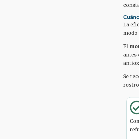
consta
Cuánd
La efi
modo 
El
mom
antes 
antiox
Se re
rostro
Com
ref