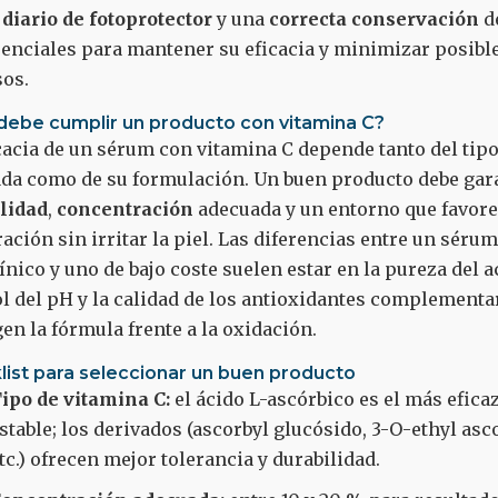
 diario de fotoprotector
y una
correcta conservación
d
enciales para mantener su eficacia y minimizar posible
sos.
debe cumplir un producto con vitamina C?
cacia de un sérum con vitamina C depende tanto del tip
ada como de su formulación. Un buen producto debe gar
ilidad
,
concentración
adecuada y un entorno que favore
ación sin irritar la piel. Las diferencias entre un séru
ínico y uno de bajo coste suelen estar en la pureza del ac
l del pH y la calidad de los antioxidantes complementa
en la fórmula frente a la oxidación.
list para seleccionar un buen producto
ipo de vitamina C:
el ácido L-ascórbico es el más efic
stable; los derivados (ascorbyl glucósido, 3-O-ethyl asco
tc.) ofrecen mejor tolerancia y durabilidad.