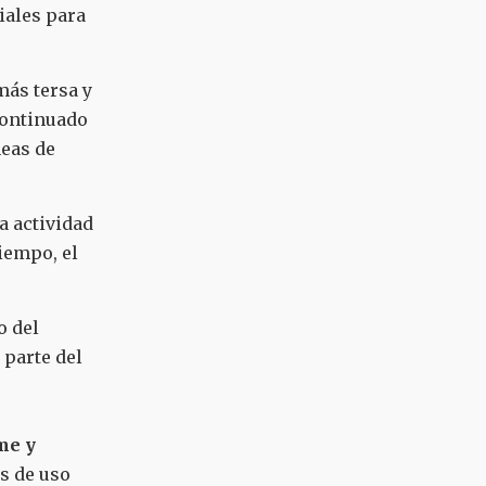
iales para
más tersa y
continuado
neas de
a actividad
iempo, el
o del
 parte del
me y
as de uso