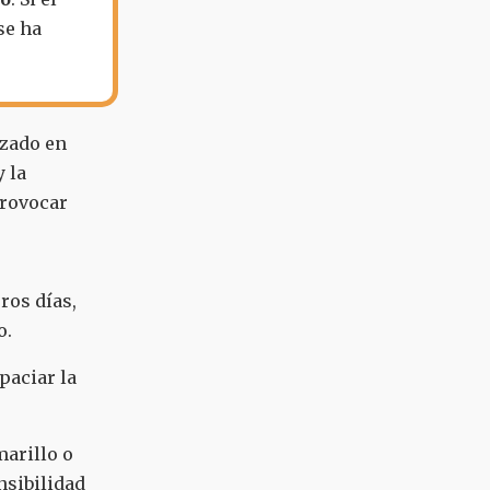
se ha
izado en
 la
rovocar
ros días,
o.
paciar la
marillo o
nsibilidad