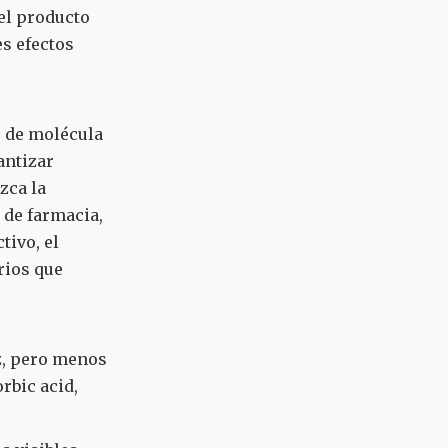
el producto
s efectos
o de molécula
antizar
zca la
m de farmacia,
tivo, el
rios que
az, pero menos
rbic acid,