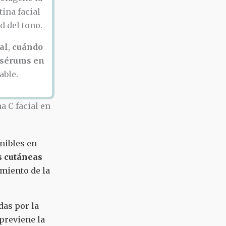
ina facial
d del tono.
al
,
cuándo
 sérums en
able.
nibles en
s cutáneas
imiento de la
das por la
 previene la