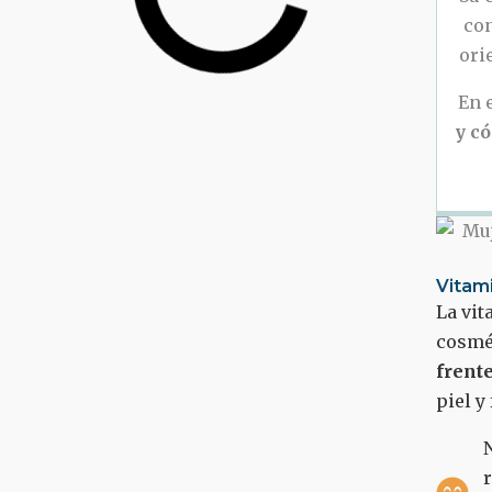
con
ori
En 
y c
Vitami
La vit
cosmét
frente
piel y
N
r