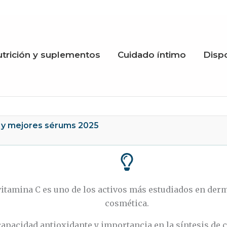
trición y suplementos
Cuidado íntimo
Disp
la y mejores sérums 2025
vitamina C es uno de los activos más estudiados en der
cosmética.
capacidad antioxidante y importancia en la síntesis de 