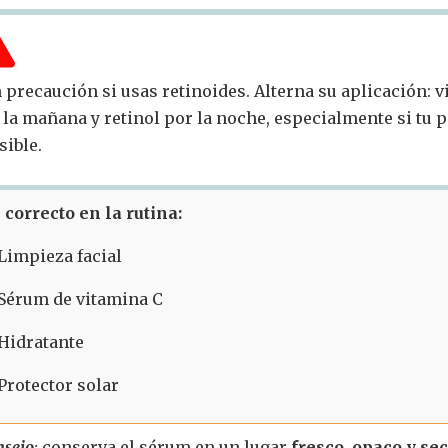
 precaución si usas retinoides. Alterna su aplicación: 
 la mañana y retinol por la noche, especialmente si tu p
sible.
correcto en la rutina:
Limpieza facial
Sérum de vitamina C
Hidratante
Protector solar
nsejo
:
conserva el sérum en un lugar
fresco, opaco y se