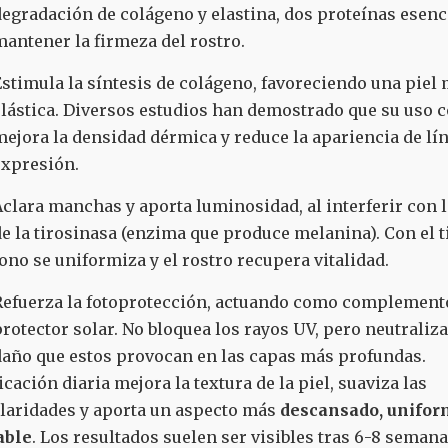
egradación de colágeno y elastina, dos proteínas esenc
antener la firmeza del rostro.
stimula la síntesis de colágeno, favoreciendo una piel 
lástica. Diversos estudios han demostrado que su uso 
ejora la densidad dérmica y reduce la apariencia de lí
expresión.
clara manchas y aporta luminosidad, al interferir con l
e la tirosinasa (enzima que produce melanina). Con el t
ono se uniformiza y el rostro recupera vitalidad.
Refuerza la fotoprotección, actuando como complement
rotector solar. No bloquea los rayos UV, pero neutraliza
daño que estos provocan en las capas más profundas.
icación diaria mejora la textura de la piel, suaviza las
laridades y aporta un aspecto más
descansado, unifor
able
. Los resultados suelen ser visibles tras 6-8 seman