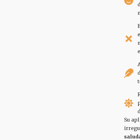
d
m
E
e
m
A
d
t
p
Su apl
irregu
salud