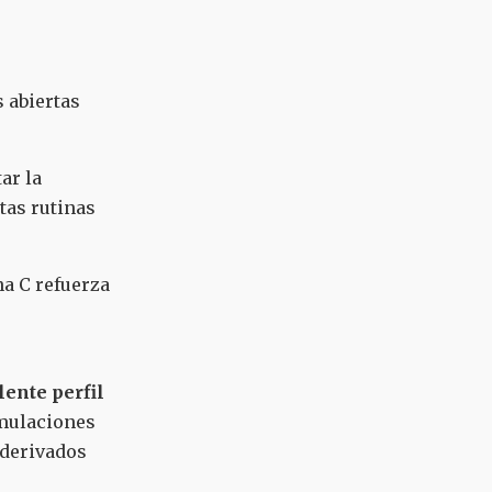
 abiertas
ar la
ntas rutinas
a C refuerza
lente perfil
rmulaciones
 derivados