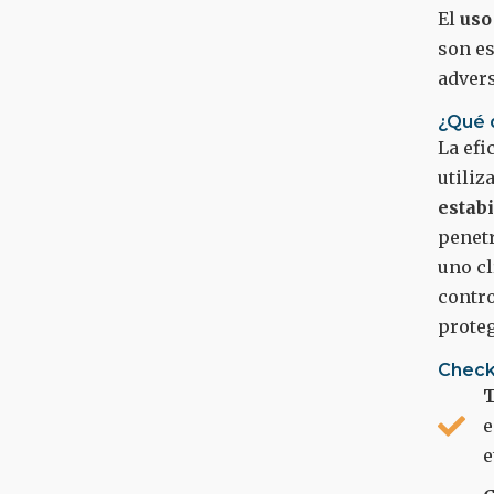
El
uso
son es
adver
¿Qué 
La efi
utiliz
estab
penetr
uno cl
contro
proteg
Check
T
e
e