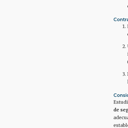
Contr
Consid
Estudi
de se
adecua
establ