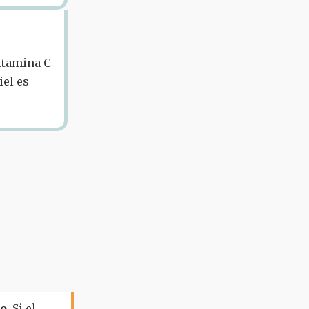
vitamina C
iel es
co
. Si el