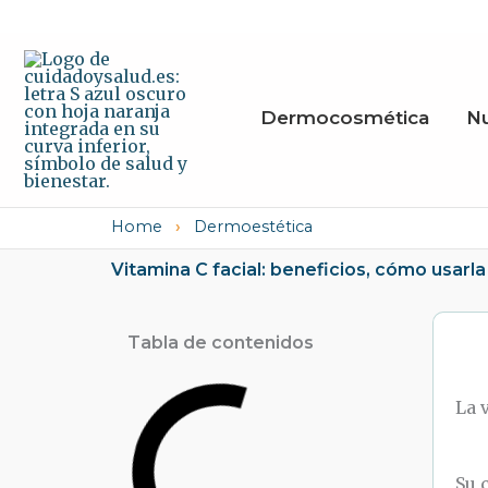
Ir
al
contenido
Dermocosmética
Nu
Home
›
Dermoestética
Vitamina C facial: beneficios, cómo usar
Tabla de contenidos
La 
Su 