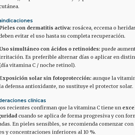
cutánea.
aindicaciones
Pieles con dermatitis activa:
rosácea, eccema o heridas
deben evitar el uso hasta su completa recuperación.
Uso simultáneo con ácidos o retinoides:
puede aument
irritación. Es preferible alternar días o aplicar en disti
(día vitamina C / noche retinol).
Exposición solar sin fotoprotección:
aunque la vitamin
la defensa antioxidante, no sustituye el protector solar.
eraciones clínicas
os recientes confirman que la vitamina C tiene un
exce
guridad
cuando se aplica de forma progresiva y con fo
das. En pieles sensibles, se recomienda comenzar con
es y concentraciones inferiores al 10 %.