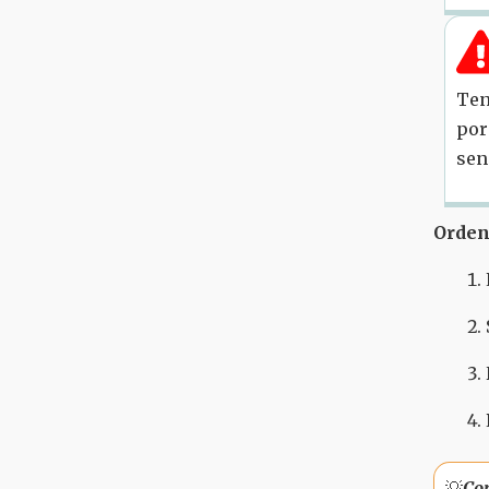
Ten
por
sen
Orden 
💡
Co