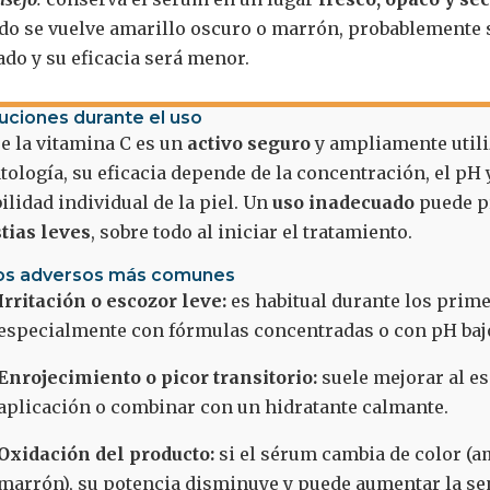
ido se vuelve amarillo oscuro o marrón, probablemente 
ado y su eficacia será menor.
uciones durante el uso
e la vitamina C es un
activo seguro
y ampliamente util
ología, su eficacia depende de la concentración, el pH y
ilidad individual de la piel. Un
uso inadecuado
puede p
tias leves
, sobre todo al iniciar el tratamiento.
os adversos más comunes
Irritación o escozor leve:
es habitual durante los prime
especialmente con fórmulas concentradas o con pH baj
Enrojecimiento o picor transitorio:
suele mejorar al es
aplicación o combinar con un hidratante calmante.
Oxidación del producto:
si el sérum cambia de color (a
marrón), su potencia disminuye y puede aumentar la se