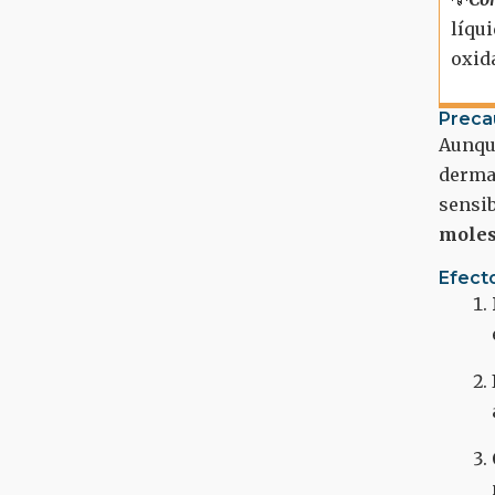
líqu
oxid
Preca
Aunqu
dermat
sensib
moles
Efect